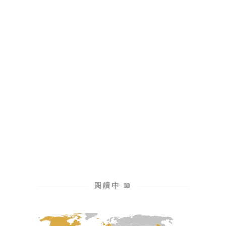
Indonesia
峇里島獨旅全攻略｜3-14 天自由
行行程＋必去景點推薦
印尼 | INDONESIA 🇮🇩
遊記
,
閱讀中 📖